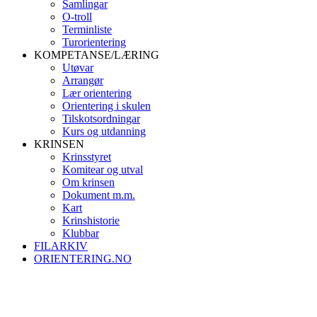
Samlingar
O-troll
Terminliste
Turorientering
KOMPETANSE/LÆRING
Utøvar
Arrangør
Lær orientering
Orientering i skulen
Tilskotsordningar
Kurs og utdanning
KRINSEN
Krinsstyret
Komitear og utval
Om krinsen
Dokument m.m.
Kart
Krinshistorie
Klubbar
FILARKIV
ORIENTERING.NO