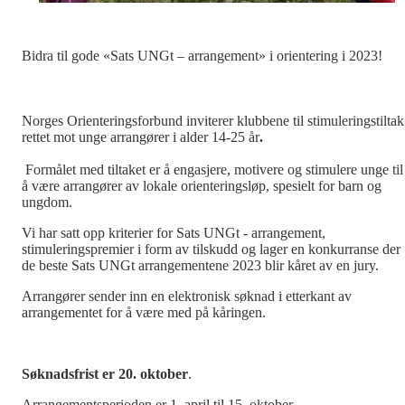
Bidra til gode «Sats UNGt – arrangement» i orientering i 2023!
Norges Orienteringsforbund inviterer klubbene til stimuleringstiltak
rettet mot unge arrangører i alder 14-25 år
.
Formålet med tiltaket er å engasjere, motivere og stimulere unge til
å være arrangører av lokale orienteringsløp, spesielt for barn og
ungdom.
Vi har satt opp kriterier for Sats UNGt - arrangement,
stimuleringspremier i form av tilskudd og lager en konkurranse der
de beste Sats UNGt arrangementene 2023 blir kåret av en jury.
Arrangører sender inn en elektronisk søknad i etterkant av
arrangementet for å være med på kåringen.
Søknadsfrist er 20. oktober
.
Arrangementsperioden er 1. april til 15. oktober.