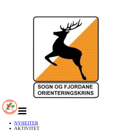
Veksle
navigasjon
NYHEITER
AKTIVITET