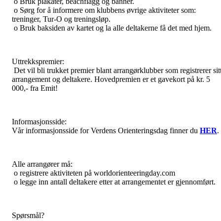
o Bruk plakater, beachflagg og banner.
o Sørg for å informere om klubbens øvrige aktiviteter som:
treninger, Tur-O og treningsløp.
o Bruk baksiden av kartet og la alle deltakerne få det med hjem.
Uttrekkspremier:
Det vil bli trukket premier blant arrangørklubber som registrerer sit
arrangement og deltakere. Hovedpremien er et gavekort på kr. 5
000,- fra Emit!
Informasjonsside:
Vår informasjonsside for Verdens Orienteringsdag finner du
HER
.
Alle arrangører må:
o registrere aktiviteten på worldorienteeringday.com
o legge inn antall deltakere etter at arrangementet er gjennomført.
Spørsmål?