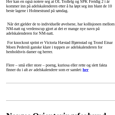
Her kan en også notere seg at OL Trollelg og SPK Freidig 2 i år
kommer inn på adelskalenderen etter å ha løpt seg inn blant de 10
beste lagene i Holmestrand på søndag.
Når det gjelder de to individuelle øvelsene, har kollisjonen mellom
NM-natt og verdenscup gjort at det er mange nye navn på
adelskalenderen for NM-natt.
For knockout sprint er Victoria Hæstad Bjørnstad og Trond Einar
Moen Pedersli ganske klare i toppen av adelskalenderen for
henholdsvis damer og herrer.
Flere – små eller store – poeng, kuriosa eller rette og slett fakta
finner du i alt av adelskalendere som er samlet:
her