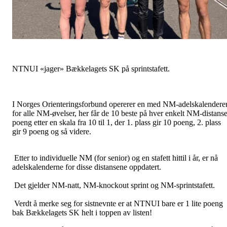
NTNUI «jager» Bækkelagets SK på sprintstafett.
I Norges Orienteringsforbund opererer en med NM-adelskalendere
for alle NM-øvelser, her får de 10 beste på hver enkelt NM-distans
poeng etter en skala fra 10 til 1, der 1. plass gir 10 poeng, 2. plass
gir 9 poeng og så videre.
Etter to individuelle NM (for senior) og en stafett hittil i år, er nå
adelskalenderne for disse distansene oppdatert.
Det gjelder NM-natt, NM-knockout sprint og NM-sprintstafett.
Verdt å merke seg for sistnevnte er at NTNUI bare er 1 lite poeng
bak Bækkelagets SK helt i toppen av listen!