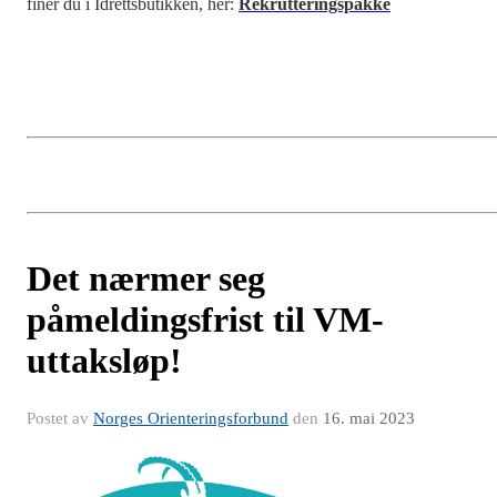
finer du i Idrettsbutikken, her:
Rekrutteringspakke
Det nærmer seg
påmeldingsfrist til VM-
uttaksløp!
Postet av
Norges Orienteringsforbund
den
16. mai 2023