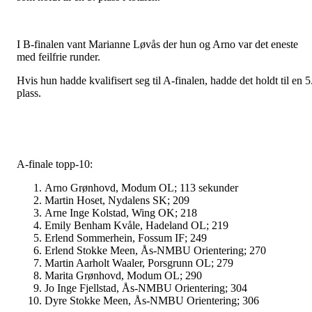
I B-finalen vant Marianne Løvås der hun og Arno var det eneste
med feilfrie runder.
Hvis hun hadde kvalifisert seg til A-finalen, hadde det holdt til en 5
plass.
A-finale topp-10:
Arno Grønhovd, Modum OL; 113 sekunder
Martin Hoset,
Nydalens SK; 209
Arne Inge Kolstad, Wing OK; 218
Emily Benham Kvåle, Hadeland OL; 219
Erlend Sommerhein, Fossum IF; 2
49
Erlend Stokke Meen, Ås-NMBU Orientering; 270
Martin Aarholt Waaler, Porsgrunn OL; 279
Marita Grønhovd, Modum OL; 290
Jo Inge Fjellstad, Ås-NMBU Orientering; 304
Dyre Stokke Meen, Ås-NMBU Orientering; 306