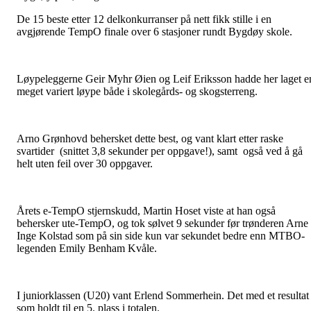
De 15 beste etter 12 delkonkurranser på nett fikk stille i en
avgjørende TempO finale over 6 stasjoner rundt Bygdøy skole.
Løypeleggerne Geir Myhr Øien og Leif Eriksson hadde her laget e
meget variert løype både i skolegårds- og skogsterreng.
Arno Grønhovd behersket dette best, og vant klart etter raske
svartider (snittet 3,8 sekunder per oppgave!), samt også ved å gå
helt uten feil over 30 oppgaver.
Årets e-TempO stjernskudd, Martin Hoset viste at han også
behersker ute-TempO, og tok sølvet 9 sekunder før trønderen Arne
Inge Kolstad som på sin side kun var sekundet bedre enn MTBO-
legenden Emily Benham Kvåle.
I juniorklassen (U20) vant Erlend Sommerhein. Det med et resultat
som holdt til en 5. plass i totalen.