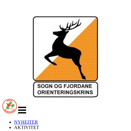
Veksle
navigasjon
NYHEITER
AKTIVITET