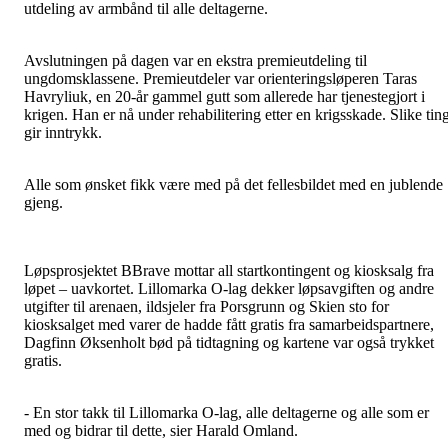
utdeling av armbånd til alle deltagerne.
Avslutningen på dagen var en ekstra premieutdeling til
ungdomsklassene. Premieutdeler var orienteringsløperen Taras
Havryliuk, en 20-år gammel gutt som allerede har tjenestegjort i
krigen. Han er nå under rehabilitering etter en krigsskade. Slike tin
gir inntrykk.
Alle som ønsket fikk være med på det fellesbildet med en jublende
gjeng.
Løpsprosjektet BBrave mottar all startkontingent og kiosksalg fra
løpet – uavkortet. Lillomarka O-lag dekker løpsavgiften og andre
utgifter til arenaen, ildsjeler fra Porsgrunn og Skien sto for
kiosksalget med varer de hadde fått gratis fra samarbeidspartnere,
Dagfinn Øksenholt bød på tidtagning og kartene var også trykket
gratis.
- En stor takk til Lillomarka O-lag, alle deltagerne og alle som er
med og bidrar til dette, sier Harald Omland.