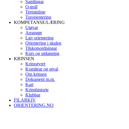
Samlingar
O-troll
Terminliste
Turorientering
KOMPETANSE/LÆRING
Utøvar
Arrangør
Lær orientering
Orientering i skulen
Tilskotsordningar
Kurs og utdanning
KRINSEN
Krinsstyret
Komitear og utval
Om krinsen
Dokument m.m.
Kart
Krinshistorie
Klubbar
FILARKIV
ORIENTERING.NO