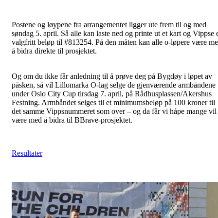
Postene og løypene fra arrangementet ligger ute frem til og med
søndag 5. april. Så alle kan laste ned og printe ut et kart og Vippse 
valgfritt beløp til #813254. På den måten kan alle o-løpere være m
å bidra direkte til prosjektet.
Og om du ikke får anledning til å prøve deg på Bygdøy i løpet av
påsken, så vil Lillomarka O-lag selge de gjenværende armbåndene
under Oslo City Cup tirsdag 7. april, på Rådhusplassen/Akershus
Festning. Armbåndet selges til et minimumsbeløp på 100 kroner til
det samme Vippsnummeret som over – og da får vi håpe mange vil
være med å bidra til BBrave-prosjektet.
Resultater