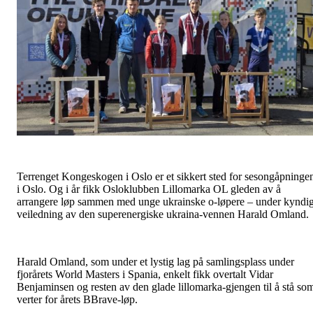
Terrenget Kongeskogen i Oslo er et sikkert sted for sesongåpninge
i Oslo. Og i år fikk Osloklubben Lillomarka OL gleden av å
arrangere løp sammen med unge ukrainske o-løpere – under kyndi
veiledning av den superenergiske ukraina-vennen Harald Omland.
Harald Omland, som under et lystig lag på samlingsplass under
fjorårets World Masters i Spania, enkelt fikk overtalt Vidar
Benjaminsen og resten av den glade lillomarka-gjengen til å stå so
verter for årets BBrave-løp.