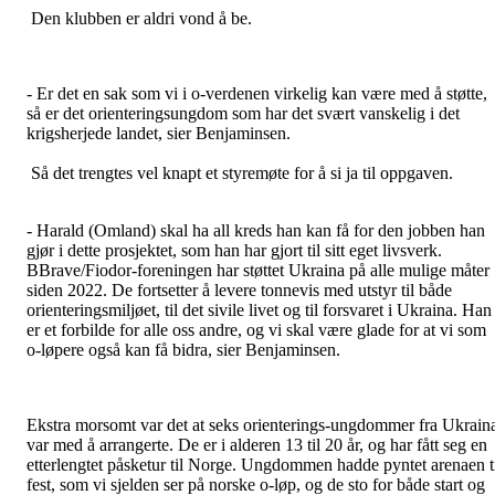
Den klubben er aldri vond å be.
- Er det en sak som vi i o-verdenen virkelig kan være med å støtte,
så er det orienteringsungdom som har det svært vanskelig i det
krigsherjede landet, sier Benjaminsen.
Så det trengtes vel knapt et styremøte for å si ja til oppgaven.
- Harald (Omland) skal ha all kreds han kan få for den jobben han
gjør i dette prosjektet, som han har gjort til sitt eget livsverk.
BBrave/Fiodor-foreningen har støttet Ukraina på alle mulige måter
siden 2022. De fortsetter å levere tonnevis med utstyr til både
orienteringsmiljøet, til det sivile livet og til forsvaret i Ukraina. Han
er et forbilde for alle oss andre, og vi skal være glade for at vi som
o-løpere også kan få bidra, sier Benjaminsen.
Ekstra morsomt var det at seks orienterings-ungdommer fra Ukrain
var med å arrangerte. De er i alderen 13 til 20 år, og har fått seg en
etterlengtet påsketur til Norge. Ungdommen hadde pyntet arenaen t
fest, som vi sjelden ser på norske o-løp, og de sto for både start og