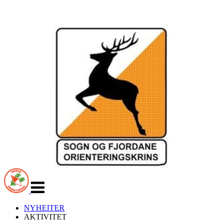
Veksle
navigasjon
NYHEITER
AKTIVITET