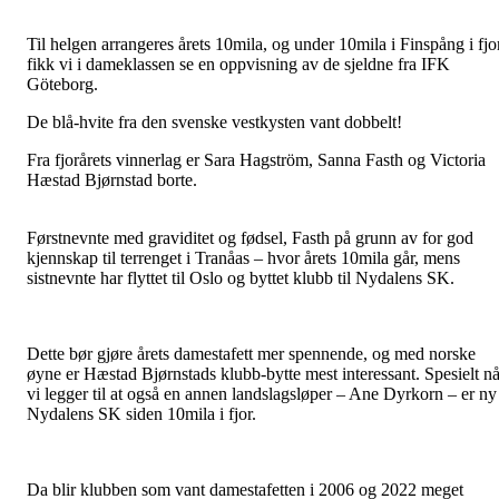
Til helgen arrangeres årets 10mila, og under 10mila i Finspång i fjo
fikk vi i dameklassen se en oppvisning av de sjeldne fra IFK
Göteborg.
De blå-hvite fra den svenske vestkysten vant dobbelt!
Fra fjorårets vinnerlag er Sara Hagström, Sanna Fasth og Victoria
Hæstad Bjørnstad borte.
Førstnevnte med graviditet og fødsel, Fasth på grunn av for god
kjennskap til terrenget i Tranåas – hvor årets 10mila går, mens
sistnevnte har flyttet til Oslo og byttet klubb til Nydalens SK.
Dette bør gjøre årets damestafett mer spennende, og med norske
øyne er Hæstad Bjørnstads klubb-bytte mest interessant. Spesielt nå
vi legger til at også en annen landslagsløper – Ane Dyrkorn – er ny 
Nydalens SK siden 10mila i fjor.
Da blir klubben som vant damestafetten i 2006 og 2022 meget