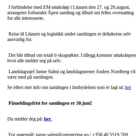
I forbindelse med EM-uttaksløp i Litauen den 27. og 29.august,
arrangerer forbundet Åpen samling og tilbud om felles overnatting
for alle interesserte.
Reise til Litauen og logistikk under samlingen er deltakerne selv
ansvarlig for.
Det blir tilbud om totalt 6 skogsøkter. I tillegg kommer uttaksløpen
hvor alle melder seg på selv.
Landslagssjef Janne Salmi og landslagstrener Anders Nordberg vil
være med på samlingen.
Se ellers mer info om samlingen i Innbydelsen som er lagt ut:
her
Påmeldingsfrist for samlingen er 30.juni!
Du melder deg på:
her
For spørsmål: janne.salmi@orientering.no / +358 40 5519 769