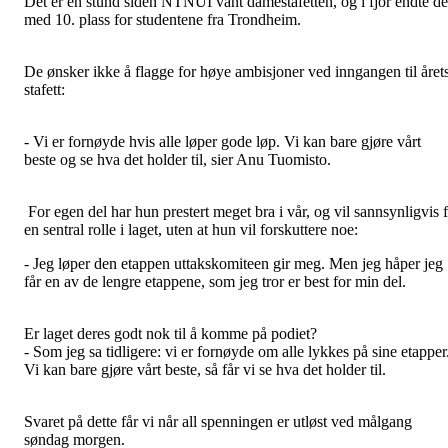
Det er en stund siden NTNUI vant damestafetten, og i fjor endte de
med 10. plass for studentene fra Trondheim.
De ønsker ikke å flagge for høye ambisjoner ved inngangen til året
stafett:
- Vi er fornøyde hvis alle løper gode løp. Vi kan bare gjøre vårt
beste og se hva det holder til, sier Anu Tuomisto.
For egen del har hun prestert meget bra i vår, og vil sannsynligvis 
en sentral rolle i laget, uten at hun vil forskuttere noe:
- Jeg løper den etappen uttakskomiteen gir meg. Men jeg håper jeg
får en av de lengre etappene, som jeg tror er best for min del.
Er laget deres godt nok til å komme på podiet?
- Som jeg sa tidligere: vi er fornøyde om alle lykkes på sine etapper
Vi kan bare gjøre vårt beste, så får vi se hva det holder til.
Svaret på dette får vi når all spenningen er utløst ved målgang
søndag morgen.