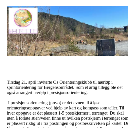
Tirsdag 21. april inviterte Os Orienteringsklubb til nærløp i
sprintorientering for Bergensområdet. Som et artig tillegg ble det
også arrangert nærløp i presisjonsorientering.
I presisjonsorientering (pre-o) er det evnen til å løse
orienteringsoppgaver ved hjelp av kart og kompass som teller. Til
hver oppgave er det plassert 1-5 postskjermer i terrenget. Du skal
uten å forlate stien/veien finne ut hvilken postskjerm i terrenget so
er plassert riktig ut i fra postringen og postbeskrivelsen på kartet. D