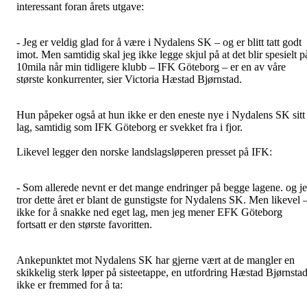
interessant foran årets utgave:
- Jeg er veldig glad for å være i Nydalens SK – og er blitt tatt godt
imot. Men samtidig skal jeg ikke legge skjul på at det blir spesielt p
10mila når min tidligere klubb – IFK Göteborg – er en av våre
største konkurrenter, sier Victoria Hæstad Bjørnstad.
Hun påpeker også at hun ikke er den eneste nye i Nydalens SK sitt
lag, samtidig som IFK Göteborg er svekket fra i fjor.
Likevel legger den norske landslagsløperen presset på IFK:
- Som allerede nevnt er det mange endringer på begge lagene. og j
tror dette året er blant de gunstigste for Nydalens SK. Men likevel 
ikke for å snakke ned eget lag, men jeg mener EFK Göteborg
fortsatt er den største favoritten.
Ankepunktet mot Nydalens SK har gjerne vært at de mangler en
skikkelig sterk løper på sisteetappe, en utfordring Hæstad Bjørnsta
ikke er fremmed for å ta: