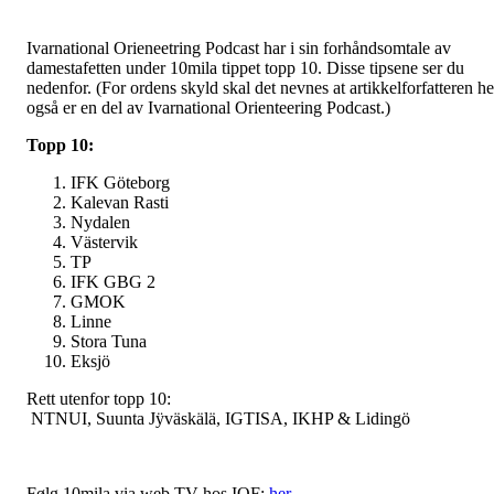
Ivarnational Orieneetring Podcast har i sin forhåndsomtale av
damestafetten under 10mila tippet topp 10. Disse tipsene ser du
nedenfor. (For ordens skyld skal det nevnes at artikkelforfatteren he
også er en del av Ivarnational Orienteering Podcast.)
Topp 10:
IFK Göteborg
Kalevan Rasti
Nydalen
Västervik
TP
IFK GBG 2
GMOK
Linne
Stora Tuna
Eksjö
Rett utenfor topp 10:
NTNUI, Suunta Jÿväskälä, IGTISA, IKHP & Lidingö
Følg 10mila via web TV hos IOF:
her