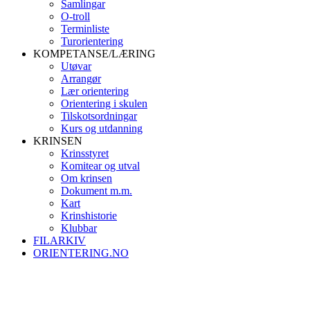
Samlingar
O-troll
Terminliste
Turorientering
KOMPETANSE/LÆRING
Utøvar
Arrangør
Lær orientering
Orientering i skulen
Tilskotsordningar
Kurs og utdanning
KRINSEN
Krinsstyret
Komitear og utval
Om krinsen
Dokument m.m.
Kart
Krinshistorie
Klubbar
FILARKIV
ORIENTERING.NO