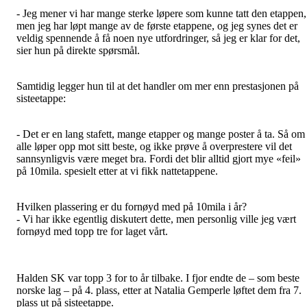
- Jeg mener vi har mange sterke løpere som kunne tatt den etappen,
men jeg har løpt mange av de første etappene, og jeg synes det er
veldig spennende å få noen nye utfordringer, så jeg er klar for det,
sier hun på direkte spørsmål.
Samtidig legger hun til at det handler om mer enn prestasjonen på
sisteetappe:
- Det er en lang stafett, mange etapper og mange poster å ta. Så om
alle løper opp mot sitt beste, og ikke prøve å overprestere vil det
sannsynligvis være meget bra. Fordi det blir alltid gjort mye «feil»
på 10mila. spesielt etter at vi fikk nattetappene.
Hvilken plassering er du fornøyd med på 10mila i år?
- Vi har ikke egentlig diskutert dette, men personlig ville jeg vært
fornøyd med topp tre for laget vårt.
Halden SK var topp 3 for to år tilbake. I fjor endte de – som beste
norske lag – på 4. plass, etter at Natalia Gemperle løftet dem fra 7.
plass ut på sisteetappe.