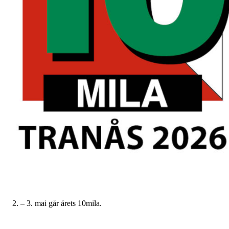
2. – 3. mai går årets 10mila.