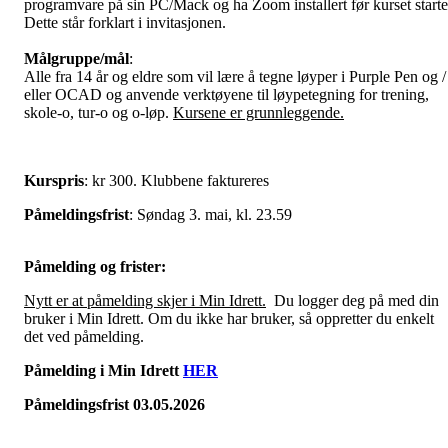
programvare på sin PC/Mack og ha Zoom installert før kurset starte
Dette står forklart i invitasjonen.
Målgruppe/mål
:
Alle fra 14 år og eldre som vil lære å tegne løyper i Purple Pen og /
eller OCAD og anvende verktøyene til løypetegning for trening,
skole-o, tur-o og o-løp.
Kursene er grunnleggende.
Kurspris
: kr 300. Klubbene faktureres
Påmeldingsfrist
: Søndag 3. mai, kl. 23.59
Påmelding og frister:
Nytt er at påmelding skjer i Min Idrett.
Du logger deg på med din
bruker i Min Idrett. Om du ikke har bruker, så oppretter du enkelt
det ved påmelding.
Påmelding i Min Idrett
HER
Påmeldingsfrist 03.05.2026