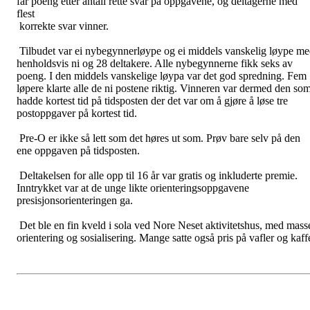
får poeng etter antall rette svar på oppgavene, og deltagerne med
flest
korrekte svar vinner.
Tilbudet var ei nybegynnerløype og ei middels vanskelig løype m
henholdsvis ni og 28 deltakere. Alle nybegynnerne fikk seks av
poeng. I den middels vanskelige løypa var det god spredning. Fem
løpere klarte alle de ni postene riktig. Vinneren var dermed den so
hadde kortest tid på tidsposten der det var om å gjøre å løse tre
postoppgaver på kortest tid.
Pre-O er ikke så lett som det høres ut som. Prøv bare selv på den
ene oppgaven på tidsposten.
Deltakelsen for alle opp til 16 år var gratis og inkluderte premie.
Inntrykket var at de unge likte orienteringsoppgavene
presisjonsorienteringen ga.
Det ble en fin kveld i sola ved Nore Neset aktivitetshus, med mass
orientering og sosialisering. Mange satte også pris på vafler og kaff