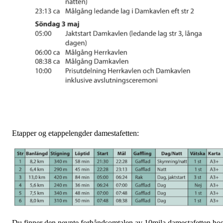
Etapper og etappelengder damestafetten:
Du finner den nevnte forhåndsomtalen av 10mila damestafetten ho