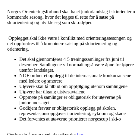
Norges Orienteringsforbund skal ha et juniorlandslag i skiorienteri
kommende sesong, hvor det legges til rette for å satse på
skiorientering og utvikle seg som ski-o-løper.
Opplegget skal ikke være i konflikt med orienteringssesongen og
det oppfordres til å kombinere satsing på skiorientering og
orientering.
Det skal gjennomføres 4-5 treningssamlinger fra juni til
desember. Samlingene vil normalt også være åpne for løpere
utenfor landslaget.
NOF ordner et opplegg til de internasjonale konkurransene
med ledere og smørere
Utøvere skal få tilbud om oppfølging utenom samlingene
Utøvere har tilgang utstyrsavtalene
Oppmøte på samlinger er obligatorisk for utøverne på
juniorlandslaget
Godkjent fravær er obligatorisk opplegg på skolen,
representasjonsoppgaver i orientering, sykdom og skade
Det forventes at utøverne prioriterer norgescup i ski-o
Ønsker du å være med, da søker du:
her