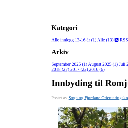
Kategori
Alle innlegg
13-16 år (1)
Alle (13)
RSS
Arkiv
September 2025 (1)
August 2025 (1)
Juli
2018 (27)
2017 (22)
2016 (6)
Innbyding til Romj
Postet av
Sogn og Fjordane Orienteringskr