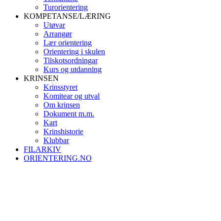
Turorientering
KOMPETANSE/LÆRING
Utøvar
Arrangør
Lær orientering
Orientering i skulen
Tilskotsordningar
Kurs og utdanning
KRINSEN
Krinsstyret
Komitear og utval
Om krinsen
Dokument m.m.
Kart
Krinshistorie
Klubbar
FILARKIV
ORIENTERING.NO