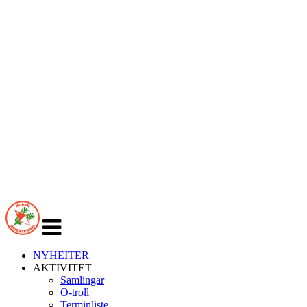
Veksle
navigasjon
NYHEITER
AKTIVITET
Samlingar
O-troll
Terminliste