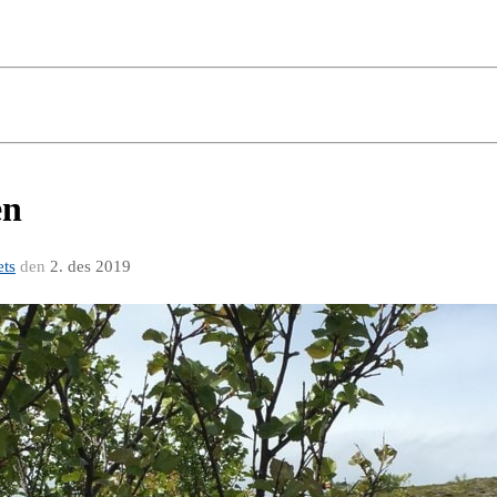
en
ets
den
2. des 2019