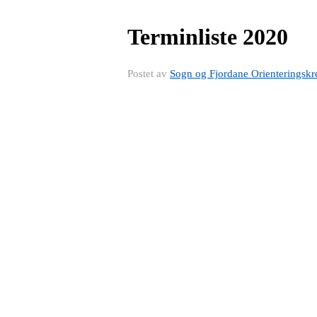
Terminliste 2020
Postet av
Sogn og Fjordane Orienteringskr