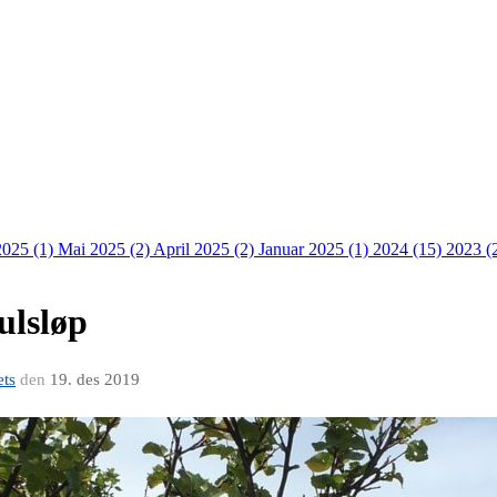
 2025 (1)
Mai 2025 (2)
April 2025 (2)
Januar 2025 (1)
2024 (15)
2023 (
ulsløp
ets
den
19. des 2019