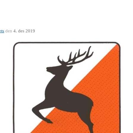
ets
den
4. des 2019