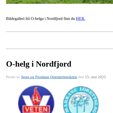
Bildegalleri frå O-helga i Nordfjord finn du
HER.
O-helg i Nordfjord
Postet av
Sogn og Fjordane Orienteringskrets
den
15. mai 2025