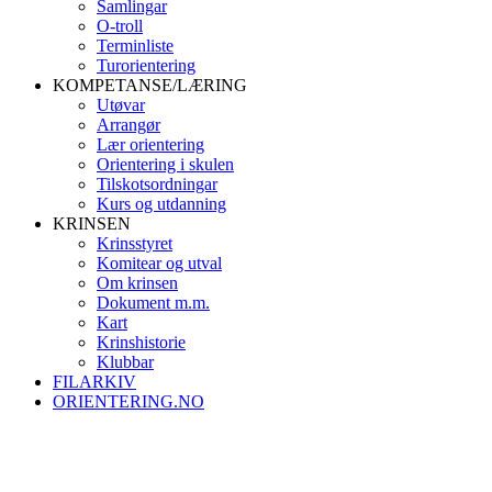
Samlingar
O-troll
Terminliste
Turorientering
KOMPETANSE/LÆRING
Utøvar
Arrangør
Lær orientering
Orientering i skulen
Tilskotsordningar
Kurs og utdanning
KRINSEN
Krinsstyret
Komitear og utval
Om krinsen
Dokument m.m.
Kart
Krinshistorie
Klubbar
FILARKIV
ORIENTERING.NO