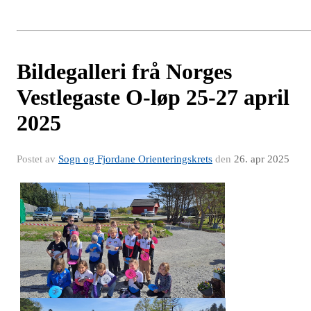
Bildegalleri frå Norges
Vestlegaste O-løp 25-27 april
2025
Postet av
Sogn og Fjordane Orienteringskrets
den
26. apr 2025