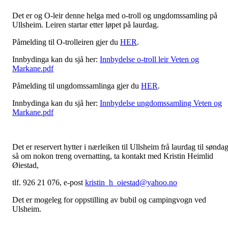
Det er og O-leir denne helga med o-troll og ungdomssamling på
Ullsheim. Leiren startar etter løpet på laurdag.
Påmelding til O-trolleiren gjer du
HER
.
Innbydinga kan du sjå her:
Innbydelse o-troll leir Veten og
Markane.pdf
Påmelding til ungdomssamlinga gjer du
HER
.
Innbydinga kan du sjå her:
Innbydelse ungdomssamling Veten og
Markane.pdf
Det er reservert hytter i nærleiken til Ullsheim frå laurdag til søndag
så om nokon treng overnatting, ta kontakt med Kristin Heimlid
Øiestad,
tlf. 926 21 076, e-post
kristin_h_oiestad@yahoo.no
Det er mogeleg for oppstilling av bubil og campingvogn ved
Ulsheim.