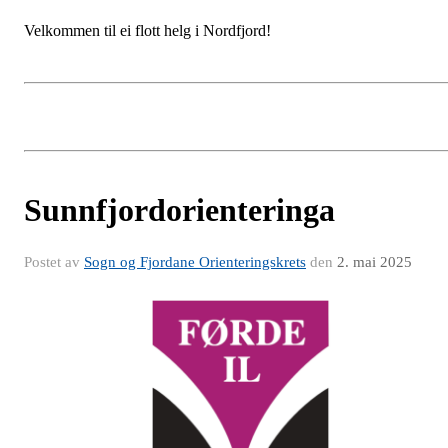
Velkommen til ei flott helg i Nordfjord!
Sunnfjordorienteringa
Postet av
Sogn og Fjordane Orienteringskrets
den
2. mai 2025