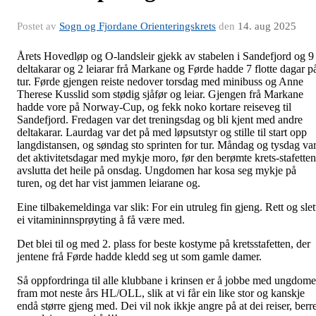
Postet av
Sogn og Fjordane Orienteringskrets
den
14. aug 2025
Årets Hovedløp og O-landsleir gjekk av stabelen i Sandefjord og 9
deltakarar og 2 leiarar frå Markane og Førde hadde 7 flotte dagar p
tur. Førde gjengen reiste nedover torsdag med minibuss og Anne
Therese Kusslid som stødig sjåfør og leiar. Gjengen frå Markane
hadde vore på Norway-Cup, og fekk noko kortare reiseveg til
Sandefjord. Fredagen var det treningsdag og bli kjent med andre
deltakarar. Laurdag var det på med løpsutstyr og stille til start opp
langdistansen, og søndag sto sprinten for tur. Måndag og tysdag va
det aktivitetsdagar med mykje moro, før den berømte krets-stafetten
avslutta det heile på onsdag. Ungdomen har kosa seg mykje på
turen, og det har vist jammen leiarane og.
Eine tilbakemeldinga var slik: For ein utruleg fin gjeng. Rett og slet
ei vitamininnsprøyting å få være med.
Det blei til og med 2. plass for beste kostyme på kretsstafetten, der
jentene frå Førde hadde kledd seg ut som gamle damer.
Så oppfordringa til alle klubbane i krinsen er å jobbe med ungdom
fram mot neste års HL/OLL, slik at vi får ein like stor og kanskje
endå større gjeng med. Dei vil nok ikkje angre på at dei reiser, berr