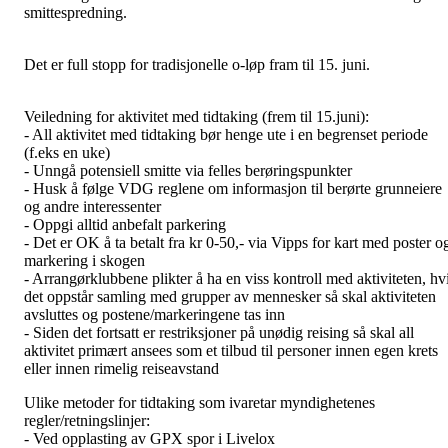
smittespredning.
Det er full stopp for tradisjonelle o-løp fram til 15. juni.
Veiledning for aktivitet med tidtaking (frem til 15.juni):
- All aktivitet med tidtaking bør henge ute i en begrenset periode
(f.eks en uke)
- Unngå potensiell smitte via felles berøringspunkter
- Husk å følge VDG reglene om informasjon til berørte grunneiere
og andre interessenter
- Oppgi alltid anbefalt parkering
- Det er OK å ta betalt fra kr 0-50,- via Vipps for kart med poster o
markering i skogen
- Arrangørklubbene plikter å ha en viss kontroll med aktiviteten, hv
det oppstår samling med grupper av mennesker så skal aktiviteten
avsluttes og postene/markeringene tas inn
- Siden det fortsatt er restriksjoner på unødig reising så skal all
aktivitet primært ansees som et tilbud til personer innen egen krets
eller innen rimelig reiseavstand
Ulike metoder for tidtaking som ivaretar myndighetenes
regler/retningslinjer:
- Ved opplasting av GPX spor i Livelox