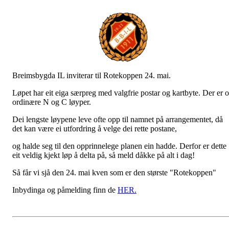
Breimsbygda IL inviterar til Rotekoppen 24. mai.
Løpet har eit eiga særpreg med valgfrie postar og kartbyte. Der er 
ordinære N og C løyper.
Dei lengste løypene leve ofte opp til namnet på arrangementet, då
det kan være ei utfordring å velge dei rette postane,
og halde seg til den opprinnelege planen ein hadde. Derfor er dette
eit veldig kjekt løp å delta på, så meld dåkke på alt i dag!
Så får vi sjå den 24. mai kven som er den største "Rotekoppen"
Inbydinga og påmelding finn de
HER.