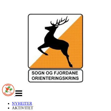
Veksle
navigasjon
NYHEITER
AKTIVITET