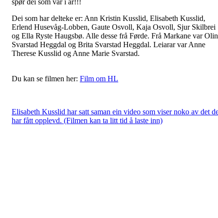
spør dei som var i år!!!
Dei som har delteke er: Ann Kristin Kusslid, Elisabeth Kusslid,
Erlend Husevåg-Lobben, Gaute Osvoll, Kaja Osvoll, Sjur Skilbrei
og Ella Ryste Haugsbø. Alle desse frå Førde. Frå Markane var Oli
Svarstad Heggdal og Brita Svarstad Heggdal. Leiarar var Anne
Therese Kusslid og Anne Marie Svarstad.
Du kan se filmen her:
Film om HL
Elisabeth Kusslid har satt saman ein video som viser noko av det de
har fått opplevd. (Filmen kan ta litt tid å laste inn)