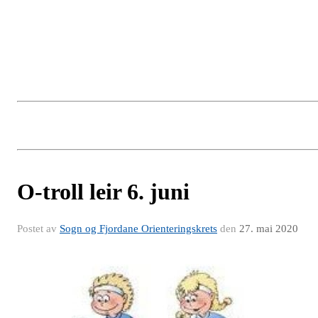
O-troll leir 6. juni
Postet av
Sogn og Fjordane Orienteringskrets
den
27. mai 2020