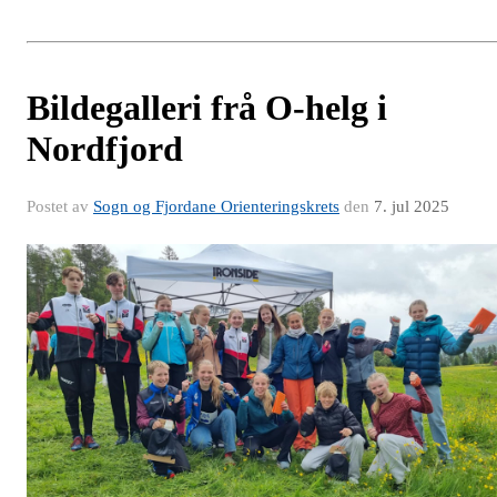
Bildegalleri frå O-helg i
Nordfjord
Postet av
Sogn og Fjordane Orienteringskrets
den
7. jul 2025