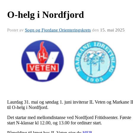
O-helg i Nordfjord
Postet av
Sogn og Fjordane Orienteringskrets
den
15. mai 2025
Laurdag 31. mai og søndag 1. juni inviterar IL Veten og Markane I
til O-helg i Nordfjord.
Det startar med mellomdistanse ved Nordfjord Fritidssenter. Første
start N-klassar kl 12.00, og 13.00 for ordinær start.
Påmelding til løpet hos IL Veten gjer du
HER
.