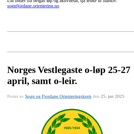
Litt bilder frå helgas løp og aktivitetar, sjå lenke til filarkiv:
sognfjordane.orientering.no
Norges Vestlegaste o-løp 25-27
april, samt o-leir.
Postet av
Sogn og Fjordane Orienteringskrets
den
25. jan 2025