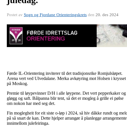
Postet av
Sogn og Fjordane Orienteringskrets
den
20. des 2024
Førde IL-Orientering inviterer til det tradisjonsrike Romjulsløpet.
Arena vert ved Ulvedalane. Merka avkøyring mot Holsen i krysset
på Moskog.
Premie til løypevinner D/H i alle løypene. Det vert pepperkaker og
gløgg og saft. Bålpanna blir tent, så det er mogleg å grille ei pølse
om nokon har med seg det.
Fin moglegheit for eit siste o-løp i 2024, så hiv dåkke rundt og mel
på så snart de kan. Dette hjelper arrangør å planlegge arrangemente
innimellom julefeiringa.