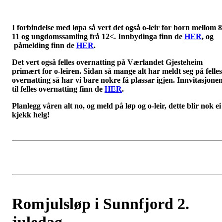
I forbindelse med løpa så vert det også o-leir for born mellom 8
11 og ungdomssamling frå 12<. Innbydinga finn de
HER
, og
påmelding finn de
HER
.
Det vert også felles overnatting på Værlandet Gjesteheim
primært for o-leiren. Sidan så mange alt har meldt seg på felles
overnatting så har vi bare nokre få plassar igjen. Innvitasjone
til felles overnatting finn de
HER
.
Planlegg våren alt no, og meld på løp og o-leir, dette blir nok ei
kjekk helg!
Romjulsløp i Sunnfjord 2.
juledag.