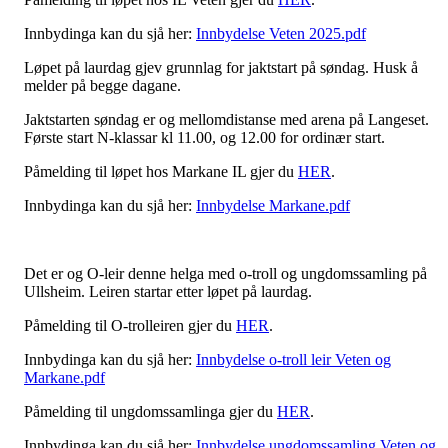
Innbydinga kan du sjå her:
Innbydelse Veten 2025.pdf
Løpet på laurdag gjev grunnlag for jaktstart på søndag. Husk å
melder på begge dagane.
Jaktstarten søndag er og mellomdistanse med arena på Langeset.
Første start N-klassar kl 11.00, og 12.00 for ordinær start.
Påmelding til løpet hos Markane IL gjer du
HER
.
Innbydinga kan du sjå her:
Innbydelse Markane.pdf
Det er og O-leir denne helga med o-troll og ungdomssamling på
Ullsheim. Leiren startar etter løpet på laurdag.
Påmelding til O-trolleiren gjer du
HER
.
Innbydinga kan du sjå her:
Innbydelse o-troll leir Veten og
Markane.pdf
Påmelding til ungdomssamlinga gjer du
HER
.
Innbydinga kan du sjå her:
Innbydelse ungdomssamling Veten og