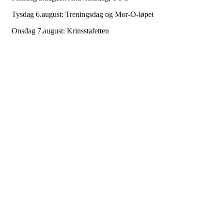
Tysdag 6.august: Treningsdag og Mor-O-løpet
Onsdag 7.august: Krinsstafetten
Samarbeid
Sogn og Fjordane delte i år rom med Møre og Romsdal, Troms og
Agder og det var eit godt og kjekt samarbeid oss fire krinsane
mellom. Christer Jensen frå Emblem (Møre og Romsdal) hadde,
som i fjor, førebudd seg godt til HL og delte sin kunnskap med oss
andre. Det sette vi stor pris på.
Det var berre Agder som hadde nok løparar til eit stafettlag. Sidan
det var fire jenter og åtte gutar på rommet laga vi eit reint jentelag 
to gutelag. Jentelaget som kledde seg ut som Hvaler på Hvaler fekk
2.plass i kostymekonkurransen!
O-landsleir:
Måndag: