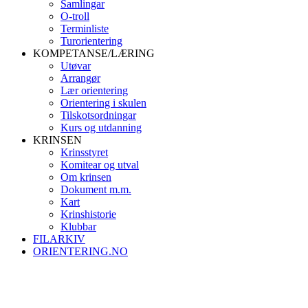
Samlingar
O-troll
Terminliste
Turorientering
KOMPETANSE/LÆRING
Utøvar
Arrangør
Lær orientering
Orientering i skulen
Tilskotsordningar
Kurs og utdanning
KRINSEN
Krinsstyret
Komitear og utval
Om krinsen
Dokument m.m.
Kart
Krinshistorie
Klubbar
FILARKIV
ORIENTERING.NO