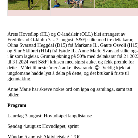
Årets Hovedløp (HL) og O-landsleir (OLL) blei arrangert av
Fredrikstad O-klubb 3. - 7. august. S&Fj stilte med tre deltakarar,
Olina Svarstad Heggdal (D15) frå Markane IL, Gaute Osvoll (H15
og Sjur Skilbrei (H14) frå Førde IL. Anne Marie Svarstad stilte ogs
i år som lagleiar. Grunna økning på 50% med deltakarar frå 2 i 202
til 3 i 2024 vart S&Fj krinsen med størst auke, og fekk premie for
dette. Målet til neste år er å auke tilsvarande 😊. Veldig kjekt at
ungdomane hadde lyst å delta på dette, og det brukar å friste til
gjenntaking.
Anne Marie har skreve nokre ord om løpa og samlinga, samt tatt
bilder.
Program
Laurdag 3.august: Hovudløpet langdistanse
Søndag 4.august: Hovudløpet, sprint
Måndag 5.august: Aktivitetsdag, TOC