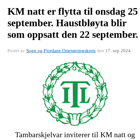
KM natt er flytta til onsdag 25
september. Haustbløyta blir
som oppsatt den 22 september.
Postet av
Sogn og Fjordane Orienteringskrets
den
17. sep 2024
Tambarskjelvar inviterer til KM natt og