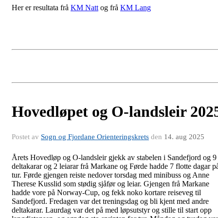
Her er resultata frå
KM Natt
og frå
KM Lang
Hovedløpet og O-landsleir 202
Postet av
Sogn og Fjordane Orienteringskrets
den
14. aug 2025
Årets Hovedløp og O-landsleir gjekk av stabelen i Sandefjord og 9
deltakarar og 2 leiarar frå Markane og Førde hadde 7 flotte dagar p
tur. Førde gjengen reiste nedover torsdag med minibuss og Anne
Therese Kusslid som stødig sjåfør og leiar. Gjengen frå Markane
hadde vore på Norway-Cup, og fekk noko kortare reiseveg til
Sandefjord. Fredagen var det treningsdag og bli kjent med andre
deltakarar. Laurdag var det på med løpsutstyr og stille til start opp