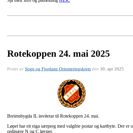
Sjå meir info og påmelding
HER.
Rotekoppen 24. mai 2025
Postet av
Sogn og Fjordane Orienteringskrets
den
30. apr 2025
Breimsbygda IL inviterar til Rotekoppen 24. mai.
Løpet har eit eiga særpreg med valgfrie postar og kartbyte. Der er 
ordinære N og C løyper.