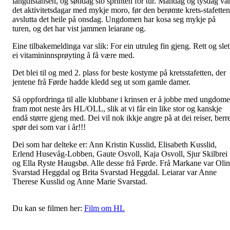
langdistansen, og søndag sto sprinten for tur. Måndag og tysdag va
det aktivitetsdagar med mykje moro, før den berømte krets-stafetten
avslutta det heile på onsdag. Ungdomen har kosa seg mykje på
turen, og det har vist jammen leiarane og.
Eine tilbakemeldinga var slik: For ein utruleg fin gjeng. Rett og slet
ei vitamininnsprøyting å få være med.
Det blei til og med 2. plass for beste kostyme på kretsstafetten, der
jentene frå Førde hadde kledd seg ut som gamle damer.
Så oppfordringa til alle klubbane i krinsen er å jobbe med ungdom
fram mot neste års HL/OLL, slik at vi får ein like stor og kanskje
endå større gjeng med. Dei vil nok ikkje angre på at dei reiser, berr
spør dei som var i år!!!
Dei som har delteke er: Ann Kristin Kusslid, Elisabeth Kusslid,
Erlend Husevåg-Lobben, Gaute Osvoll, Kaja Osvoll, Sjur Skilbrei
og Ella Ryste Haugsbø. Alle desse frå Førde. Frå Markane var Oli
Svarstad Heggdal og Brita Svarstad Heggdal. Leiarar var Anne
Therese Kusslid og Anne Marie Svarstad.
Du kan se filmen her:
Film om HL