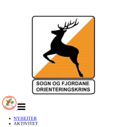
Veksle
navigasjon
NYHEITER
AKTIVITET