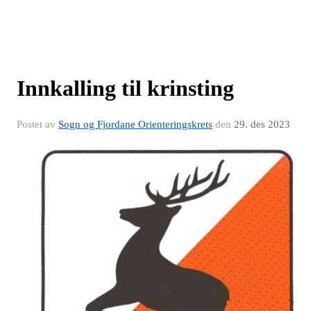
Innkalling til krinsting
Postet av
Sogn og Fjordane Orienteringskrets
den
29. des 2023