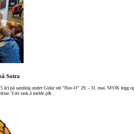
å Sotra
år) på samling under Gular sitt "Hav-O" 29. - 31. mai. SFOK legg opp t
eleiar. Vær rask å melde p&