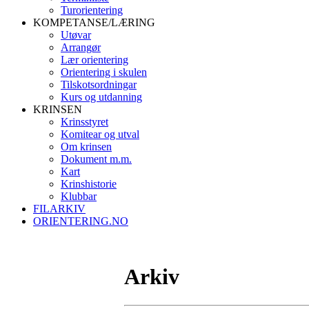
Turorientering
KOMPETANSE/LÆRING
Utøvar
Arrangør
Lær orientering
Orientering i skulen
Tilskotsordningar
Kurs og utdanning
KRINSEN
Krinsstyret
Komitear og utval
Om krinsen
Dokument m.m.
Kart
Krinshistorie
Klubbar
FILARKIV
ORIENTERING.NO
Arkiv