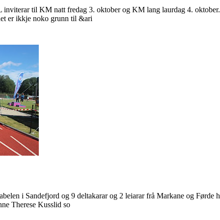
inviterar til KM natt fredag 3. oktober og KM lang laurdag 4. oktober.
t er ikkje noko grunn til &ari
belen i Sandefjord og 9 deltakarar og 2 leiarar frå Markane og Førde h
nne Therese Kusslid so