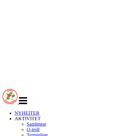
Veksle
navigasjon
NYHEITER
AKTIVITET
Samlingar
O-troll
Terminliste