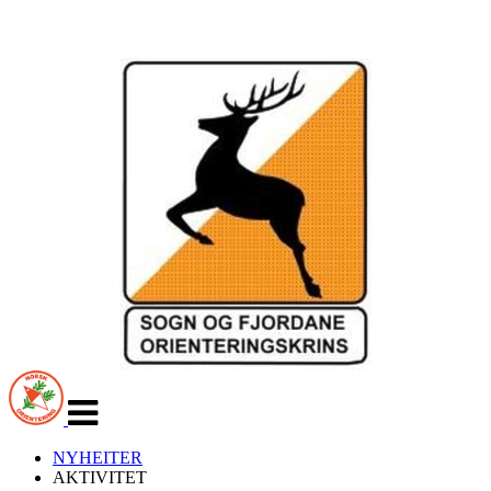
Veksle
navigasjon
NYHEITER
AKTIVITET