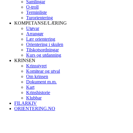
Samlingar
O-troll
Terminliste
Turorientering
KOMPETANSE/LÆRING
Utøvar
Arrangør
Lær orientering
Orientering i skulen
Tilskotsordningar
Kurs og utdanning
KRINSEN
Krinsstyret
Komitear og utval
Om krinsen
Dokument m.m.
Kart
Krinshistorie
Klubbar
FILARKIV
ORIENTERING.NO