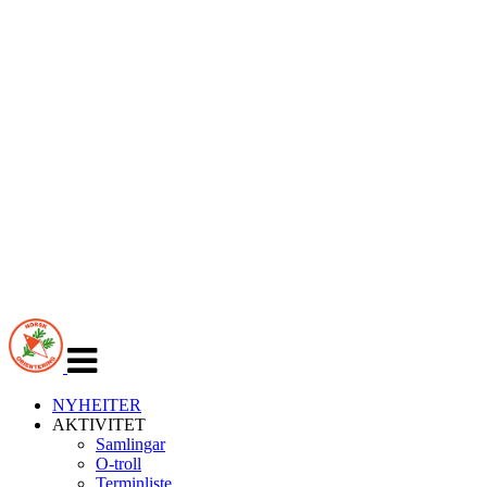
Veksle
navigasjon
NYHEITER
AKTIVITET
Samlingar
O-troll
Terminliste