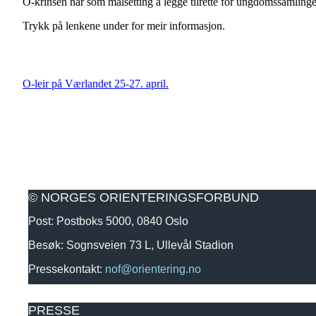
O-krinsen har som målsetting å legge tilrette for ungdomssamlinge
Trykk på lenkene under for meir informasjon.
O-leir på Værlandet 25-27. april.
© NORGES ORIENTERINGSFORBUND
Post: Postboks 5000, 0840 Oslo
Besøk: Sognsveien 73 L, Ullevål Stadion
Pressekontakt:
nof@orientering.no
PRESSE