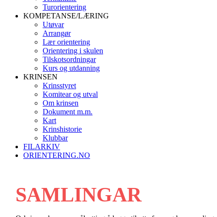
Turorientering
KOMPETANSE/LÆRING
Utøvar
Arrangør
Lær orientering
Orientering i skulen
Tilskotsordningar
Kurs og utdanning
KRINSEN
Krinsstyret
Komitear og utval
Om krinsen
Dokument m.m.
Kart
Krinshistorie
Klubbar
FILARKIV
ORIENTERING.NO
SAMLINGAR