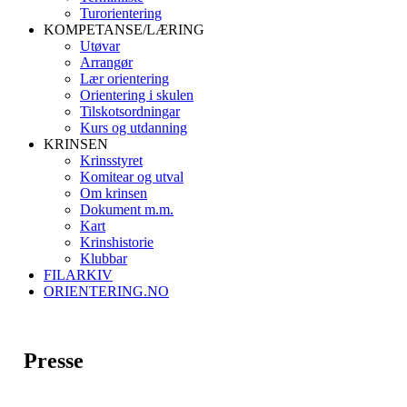
Turorientering
KOMPETANSE/LÆRING
Utøvar
Arrangør
Lær orientering
Orientering i skulen
Tilskotsordningar
Kurs og utdanning
KRINSEN
Krinsstyret
Komitear og utval
Om krinsen
Dokument m.m.
Kart
Krinshistorie
Klubbar
FILARKIV
ORIENTERING.NO
Presse