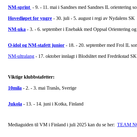
NM-sprint
- 9. - 11. mai i Sandnes med Sandnes IL orientering s
Hovedløpet for yngre
- 30. juli - 5. august i regi av Nydalens SK
NM-uka
- 3. - 6. september i Enebakk med Oppsal Orientering og
O-idol og NM-stafett junior
- 18. - 20. september med Frol IL so
NM-ultralang
- 17. oktober innlagt i Blodslitet med Fredrikstad S
Viktige klubbstafetter:
10mila
- 2. - 3. mai Tranås, Sverige
Jukola
- 13. - 14. juni i Kotka, Finland
Mediaguiden til VM i Finland i juli 2025 kan du se her:
TEAM NO