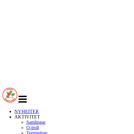
Veksle
navigasjon
NYHEITER
AKTIVITET
Samlingar
O-troll
Terminliste