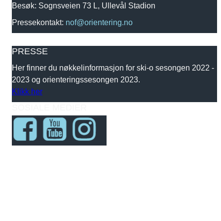
Besøk: Sognsveien 73 L, Ullevål Stadion
Pressekontakt:
nof@orientering.no
PRESSE
Her finner du nøkkelinformasjon for ski-o sesongen 2022 -
2023 og orienteringssesongen 2023.
Klikk her
SOSIALE MEDIER