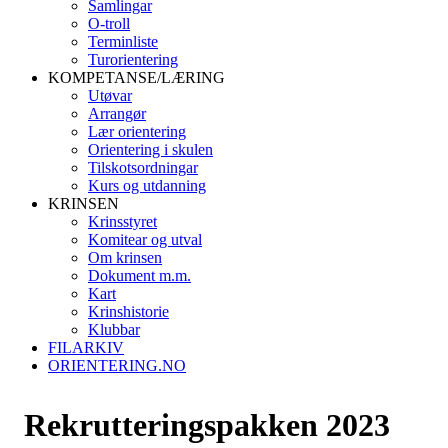
Samlingar
O-troll
Terminliste
Turorientering
KOMPETANSE/LÆRING
Utøvar
Arrangør
Lær orientering
Orientering i skulen
Tilskotsordningar
Kurs og utdanning
KRINSEN
Krinsstyret
Komitear og utval
Om krinsen
Dokument m.m.
Kart
Krinshistorie
Klubbar
FILARKIV
ORIENTERING.NO
Rekrutteringspakken 2023