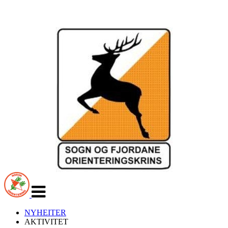
Veksle
navigasjon
NYHEITER
AKTIVITET