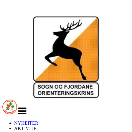
Veksle
navigasjon
NYHEITER
AKTIVITET