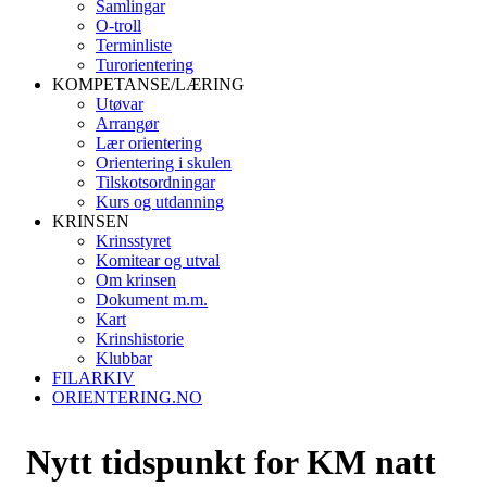
Samlingar
O-troll
Terminliste
Turorientering
KOMPETANSE/LÆRING
Utøvar
Arrangør
Lær orientering
Orientering i skulen
Tilskotsordningar
Kurs og utdanning
KRINSEN
Krinsstyret
Komitear og utval
Om krinsen
Dokument m.m.
Kart
Krinshistorie
Klubbar
FILARKIV
ORIENTERING.NO
Nytt tidspunkt for KM natt