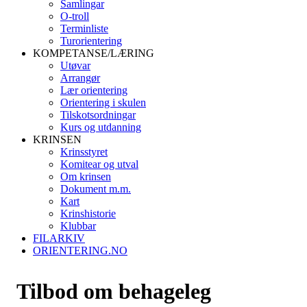
Samlingar
O-troll
Terminliste
Turorientering
KOMPETANSE/LÆRING
Utøvar
Arrangør
Lær orientering
Orientering i skulen
Tilskotsordningar
Kurs og utdanning
KRINSEN
Krinsstyret
Komitear og utval
Om krinsen
Dokument m.m.
Kart
Krinshistorie
Klubbar
FILARKIV
ORIENTERING.NO
Tilbod om behageleg