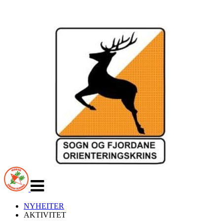
Veksle
navigasjon
NYHEITER
AKTIVITET