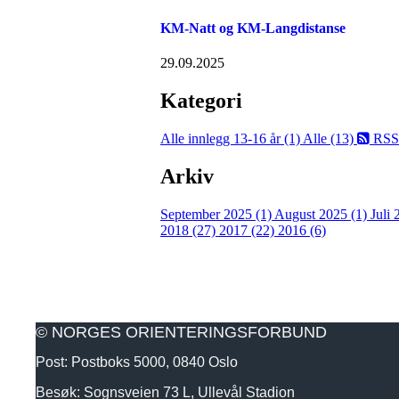
KM-Natt og KM-Langdistanse
29.09.2025
Kategori
Alle innlegg
13-16 år (1)
Alle (13)
RSS
Arkiv
September 2025 (1)
August 2025 (1)
Juli
2018 (27)
2017 (22)
2016 (6)
© NORGES ORIENTERINGSFORBUND
Post: Postboks 5000, 0840 Oslo
Besøk: Sognsveien 73 L, Ullevål Stadion