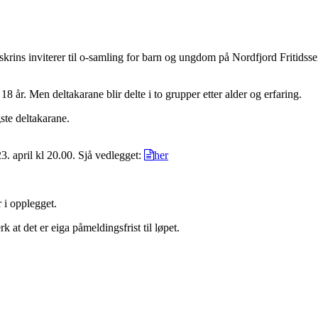
rins inviterer til o-samling for barn og ungdom på Nordfjord Fritidssent
8 år. Men deltakarane blir delte i to grupper etter alder og erfaring.
ste deltakarane.
3. april kl 20.00. Sjå vedlegget:
her
r i opplegget.
rk at det er eiga påmeldingsfrist til løpet.