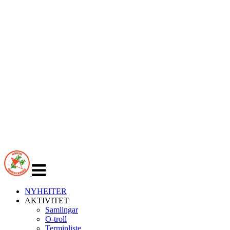
Veksle
navigasjon
NYHEITER
AKTIVITET
Samlingar
O-troll
Terminliste