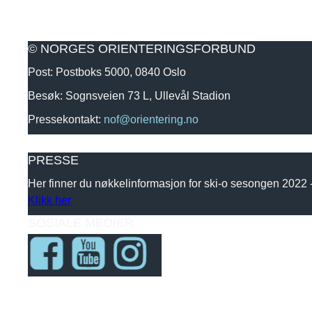
© NORGES ORIENTERINGSFORBUND
Post: Postboks 5000, 0840 Oslo
Besøk: Sognsveien 73 L, Ullevål Stadion
Pressekontakt:
nof@orientering.no
PRESSE
Her finner du nøkkelinformasjon for ski-o sesongen 2022
Klikk her
SOSIALE MEDIER