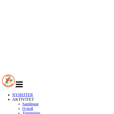
Veksle
navigasjon
NYHEITER
AKTIVITET
Samlingar
O-troll
Terminliste