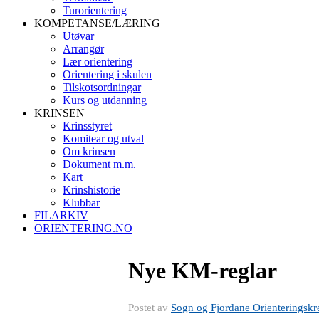
Turorientering
KOMPETANSE/LÆRING
Utøvar
Arrangør
Lær orientering
Orientering i skulen
Tilskotsordningar
Kurs og utdanning
KRINSEN
Krinsstyret
Komitear og utval
Om krinsen
Dokument m.m.
Kart
Krinshistorie
Klubbar
FILARKIV
ORIENTERING.NO
Nye KM-reglar
Postet av
Sogn og Fjordane Orienteringskr