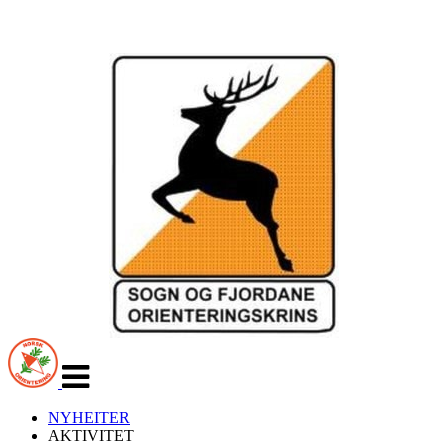
Veksle
navigasjon
NYHEITER
AKTIVITET