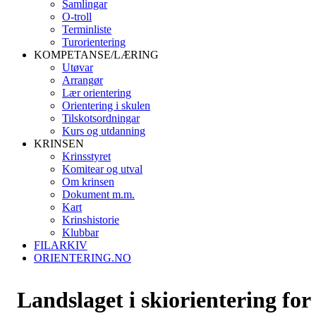
Samlingar
O-troll
Terminliste
Turorientering
KOMPETANSE/LÆRING
Utøvar
Arrangør
Lær orientering
Orientering i skulen
Tilskotsordningar
Kurs og utdanning
KRINSEN
Krinsstyret
Komitear og utval
Om krinsen
Dokument m.m.
Kart
Krinshistorie
Klubbar
FILARKIV
ORIENTERING.NO
Landslaget i skiorientering for