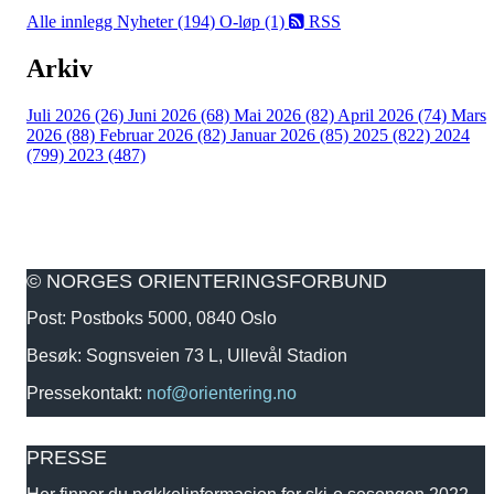
Alle innlegg
Nyheter (194)
O-løp (1)
RSS
Arkiv
Juli 2026 (26)
Juni 2026 (68)
Mai 2026 (82)
April 2026 (74)
Mars
2026 (88)
Februar 2026 (82)
Januar 2026 (85)
2025 (822)
2024
(799)
2023 (487)
© NORGES ORIENTERINGSFORBUND
Post: Postboks 5000, 0840 Oslo
Besøk: Sognsveien 73 L, Ullevål Stadion
Pressekontakt:
nof@orientering.no
PRESSE
Her finner du nøkkelinformasjon for ski-o sesongen 2022 -