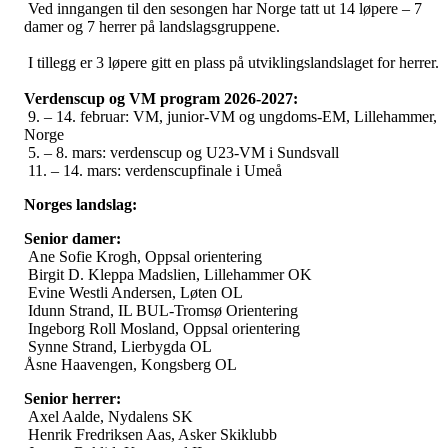
Ved inngangen til den sesongen har Norge tatt ut 14 løpere – 7
damer og 7 herrer på landslagsgruppene.
I tillegg er 3 løpere gitt en plass på utviklingslandslaget for herrer.
Verdenscup og VM program 2026-2027:
9. – 14. februar: VM, junior-VM og ungdoms-EM, Lillehammer,
Norge
5. – 8. mars: verdenscup og U23-VM i Sundsvall
11. – 14. mars: verdenscupfinale i Umeå
Norges landslag:
Senior damer:
Ane Sofie Krogh, Oppsal orientering
Birgit D. Kleppa Madslien, Lillehammer OK
Evine Westli Andersen, Løten OL
Idunn Strand, IL BUL-Tromsø Orientering
Ingeborg Roll Mosland, Oppsal orientering
Synne Strand, Lierbygda OL
Åsne Haavengen, Kongsberg OL
Senior herrer:
Axel Aalde, Nydalens SK
Henrik Fredriksen Aas, Asker Skiklubb