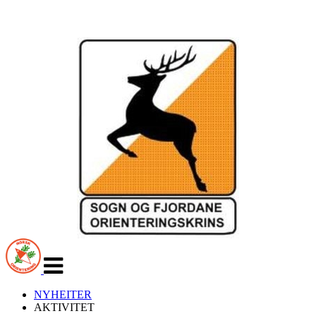
Veksle
navigasjon
NYHEITER
AKTIVITET