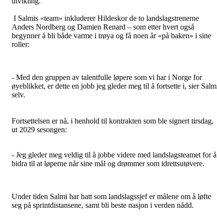
utvikling.
I Salmis «team» inkluderer Hildeskor de to landslagstrenerne
Anders Nordberg og Damien Renard – som etter hvert også
begynner å bli både varme i trøya og få noen år «på baken» i sine
roller:
- Med den gruppen av talentfulle løpere som vi har i Norge for
øyeblikket, er dette en jobb jeg gleder meg til å fortsette i, sier Salm
selv.
Fortsettelsen er nå, i henhold til kontrakten som ble signert tirsdag,
ut 2029 sesongen:
- Jeg gleder meg veldig til å jobbe videre med landslagsteamet for å
bidra til at løperne når sine mål og drømmer som idrettsutøvere.
Under tiden Salmi har hatt som landslagssjef er målene om å løfte
seg på sprintdistansene, samt bli beste nasjon i verden nådd.