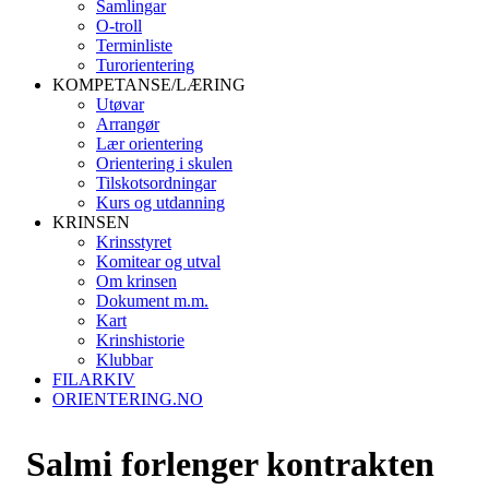
Samlingar
O-troll
Terminliste
Turorientering
KOMPETANSE/LÆRING
Utøvar
Arrangør
Lær orientering
Orientering i skulen
Tilskotsordningar
Kurs og utdanning
KRINSEN
Krinsstyret
Komitear og utval
Om krinsen
Dokument m.m.
Kart
Krinshistorie
Klubbar
FILARKIV
ORIENTERING.NO
Salmi forlenger kontrakten