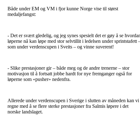
Både under EM og VM i fjor kunne Norge vise til størst
medaljefangst:
- Det er svært gledelig, og jeg synes spesielt det er gøy å se hvorda
løperne nå kan løpe med stor selvtillit i ledelsen under sprintstafett 
som under verdenscupen i Sveits – og vinne suverent!
- Slike prestasjoner gir – både meg og de andre trenerne – stor
motivasjon til å fortsatt jobbe hardt for nye fremganger også for
løperne som «pusher» nedenfra.
Allerede under verdenscupen i Sverige i slutten av måneden kan vi
regne med å se flere sterke prestasjoner fra Salmis løpere i det
norske landslaget.