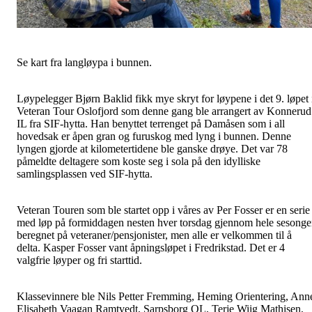
Se kart fra langløypa i bunnen.
Løypelegger Bjørn Baklid fikk mye skryt for løypene i det 9. løpet 
Veteran Tour Oslofjord som denne gang ble arrangert av Konnerud
IL fra SIF-hytta. Han benyttet terrenget på Damåsen som i all
hovedsak er åpen gran og furuskog med lyng i bunnen. Denne
lyngen gjorde at kilometertidene ble ganske drøye. Det var 78
påmeldte deltagere som koste seg i sola på den idylliske
samlingsplassen ved SIF-hytta.
Veteran Touren som ble startet opp i våres av Per Fosser er en serie
med løp på formiddagen nesten hver torsdag gjennom hele sesong
beregnet på veteraner/pensjonister, men alle er velkommen til å
delta. Kasper Fosser vant åpningsløpet i Fredrikstad. Det er 4
valgfrie løyper og fri starttid.
Klassevinnere ble Nils Petter Fremming, Heming Orientering, Ann
Elisabeth Vaagan Ramtvedt, Sarpsborg OL, Terje Wiig Mathisen,