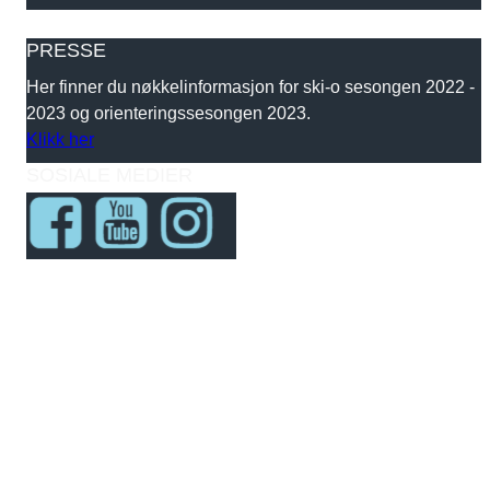
PRESSE
Her finner du nøkkelinformasjon for ski-o sesongen 2022 -
2023 og orienteringssesongen 2023.
Klikk her
SOSIALE MEDIER