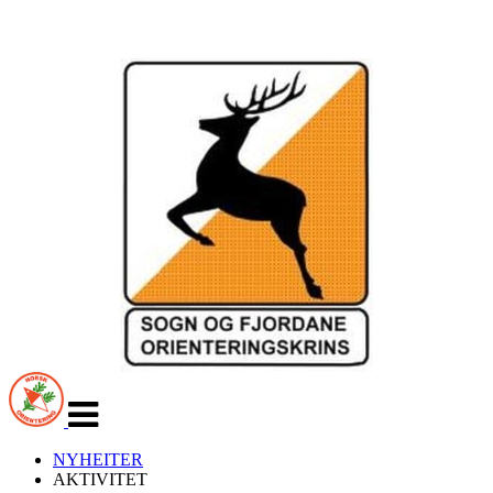
Veksle
navigasjon
NYHEITER
AKTIVITET