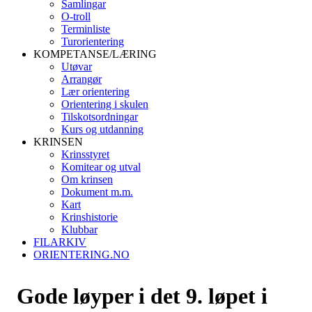
Samlingar
O-troll
Terminliste
Turorientering
KOMPETANSE/LÆRING
Utøvar
Arrangør
Lær orientering
Orientering i skulen
Tilskotsordningar
Kurs og utdanning
KRINSEN
Krinsstyret
Komitear og utval
Om krinsen
Dokument m.m.
Kart
Krinshistorie
Klubbar
FILARKIV
ORIENTERING.NO
Gode løyper i det 9. løpet i