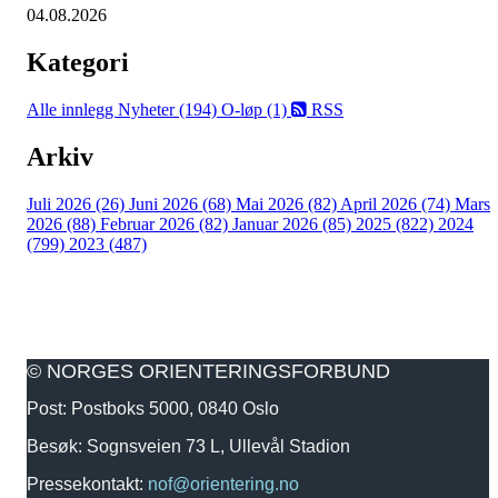
04.08.2026
Kategori
Alle innlegg
Nyheter (194)
O-løp (1)
RSS
Arkiv
Juli 2026 (26)
Juni 2026 (68)
Mai 2026 (82)
April 2026 (74)
Mars
2026 (88)
Februar 2026 (82)
Januar 2026 (85)
2025 (822)
2024
(799)
2023 (487)
© NORGES ORIENTERINGSFORBUND
Post: Postboks 5000, 0840 Oslo
Besøk: Sognsveien 73 L, Ullevål Stadion
Pressekontakt:
nof@orientering.no