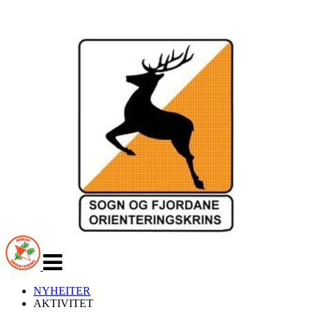
Veksle
navigasjon
NYHEITER
AKTIVITET