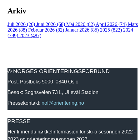
Arkiv
Juli 2026 (26)
Juni 2026 (68)
Mai 2026 (82)
April 2026 (74)
Mars
2026 (88)
Februar 2026 (82)
Januar 2026 (85)
2025 (822)
2024
(799)
2023 (487)
© NORGES ORIENTERINGSFORBUND
Post: Postboks 5000, 0840 Oslo
Besøk: Sognsveien 73 L, Ullevål Stadion
Pressekontakt:
nof@orientering.no
PRESSE
Her finner du nøkkelinformasjon for ski-o sesongen 2022 -
2023 og orienteringssesongen 2023.