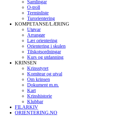
Samlingar
O-troll
Terminliste
Turorientering
KOMPETANSE/LÆRING
Utøvar
Arrangør
Lær orientering
Orientering i skulen
Tilskotsordningar
Kurs og utdanning
KRINSEN
Krinsstyret
Komitear og utval
Om krinsen
Dokument m.m.
Kart
Krinshistorie
Klubbar
FILARKIV
ORIENTERING.NO