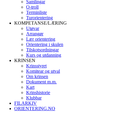
Samlingar
O-troll
Terminliste
Turorientering
KOMPETANSE/LÆRING
Utøvar
Arrangør
Lær orientering
Orientering i skulen
Tilskotsordningar
Kurs og utdanning
KRINSEN
Krinsstyret
Komitear og utval
Om krinsen
Dokument m.m.
Kart
Krinshistorie
Klubbar
FILARKIV
ORIENTERING.NO