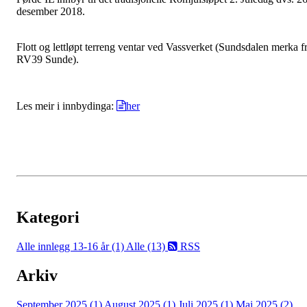
desember 2018.
Flott og lettløpt terreng ventar ved Vassverket (Sundsdalen merka f
RV39 Sunde).
Les meir i innbydinga:
her
Kategori
Alle innlegg
13-16 år (1)
Alle (13)
RSS
Arkiv
September 2025 (1)
August 2025 (1)
Juli 2025 (1)
Mai 2025 (2)