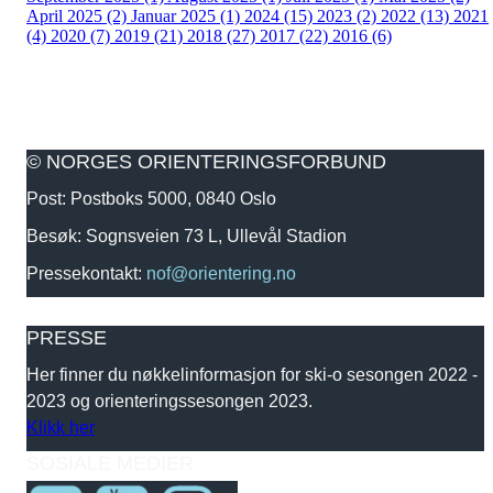
April 2025 (2)
Januar 2025 (1)
2024 (15)
2023 (2)
2022 (13)
2021
(4)
2020 (7)
2019 (21)
2018 (27)
2017 (22)
2016 (6)
© NORGES ORIENTERINGSFORBUND
Post: Postboks 5000, 0840 Oslo
Besøk: Sognsveien 73 L, Ullevål Stadion
Pressekontakt:
nof@orientering.no
PRESSE
Her finner du nøkkelinformasjon for ski-o sesongen 2022 -
2023 og orienteringssesongen 2023.
Klikk her
SOSIALE MEDIER