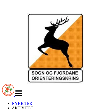
Veksle
navigasjon
NYHEITER
AKTIVITET