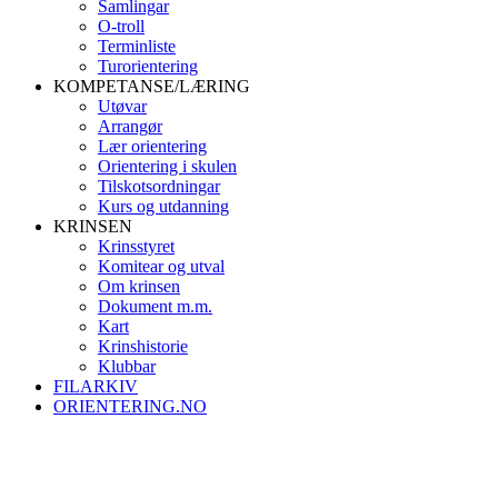
Samlingar
O-troll
Terminliste
Turorientering
KOMPETANSE/LÆRING
Utøvar
Arrangør
Lær orientering
Orientering i skulen
Tilskotsordningar
Kurs og utdanning
KRINSEN
Krinsstyret
Komitear og utval
Om krinsen
Dokument m.m.
Kart
Krinshistorie
Klubbar
FILARKIV
ORIENTERING.NO