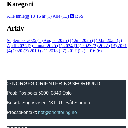
Kategori
Alle innlegg
13-16 år (1)
Alle (13)
RSS
Arkiv
September 2025 (1)
August 2025 (1)
Juli 2025 (1)
Mai 2025 (2)
April 2025 (2)
Januar 2025 (1)
2024 (15)
2023 (2)
2022 (13)
2021
(4)
2020 (7)
2019 (21)
2018 (27)
2017 (22)
2016 (6)
© NORGES ORIENTERINGSFORBUND
Post: Postboks 5000, 0840 Oslo
Besøk: Sognsveien 73 L, Ullevål Stadion
Pressekontakt:
nof@orientering.no