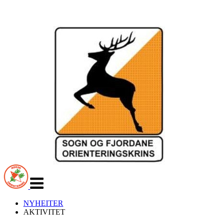
Veksle
navigasjon
NYHEITER
AKTIVITET