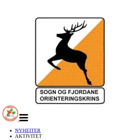
Veksle
navigasjon
NYHEITER
AKTIVITET