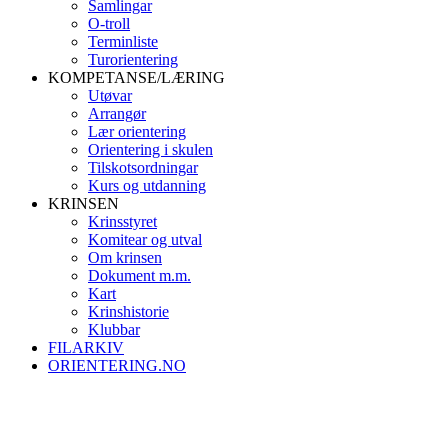
Samlingar
O-troll
Terminliste
Turorientering
KOMPETANSE/LÆRING
Utøvar
Arrangør
Lær orientering
Orientering i skulen
Tilskotsordningar
Kurs og utdanning
KRINSEN
Krinsstyret
Komitear og utval
Om krinsen
Dokument m.m.
Kart
Krinshistorie
Klubbar
FILARKIV
ORIENTERING.NO