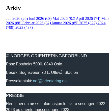
Arkiv
Juli 2026 (26)
Juni 2026 (68)
Mai 2026 (82)
April 2026 (74)
Mars
2026 (88)
Februar 2026 (82)
Januar 2026 (85)
2025 (822)
2024
(799)
2023 (487)
© NORGES ORIENTERINGSFORBUND
Post: Postboks 5000, 0840 Oslo
Besøk: Sognsveien 73 L, Ullevål Stadion
Pressekontakt:
nof@orientering.no
PRESSE
Her finner du nøkkelinformasjon for ski-o sesongen 2022 -
2023 og orienteringssesongen 2023.