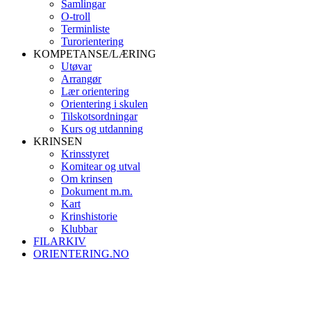
Samlingar
O-troll
Terminliste
Turorientering
KOMPETANSE/LÆRING
Utøvar
Arrangør
Lær orientering
Orientering i skulen
Tilskotsordningar
Kurs og utdanning
KRINSEN
Krinsstyret
Komitear og utval
Om krinsen
Dokument m.m.
Kart
Krinshistorie
Klubbar
FILARKIV
ORIENTERING.NO