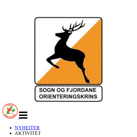
Veksle
navigasjon
NYHEITER
AKTIVITET