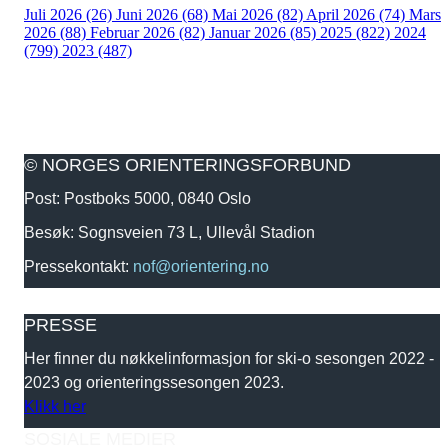
Juli 2026 (26)
Juni 2026 (68)
Mai 2026 (82)
April 2026 (74)
Mars
2026 (88)
Februar 2026 (82)
Januar 2026 (85)
2025 (822)
2024
(799)
2023 (487)
© NORGES ORIENTERINGSFORBUND
Post: Postboks 5000, 0840 Oslo
Besøk: Sognsveien 73 L, Ullevål Stadion
Pressekontakt:
nof@orientering.no
PRESSE
Her finner du nøkkelinformasjon for ski-o sesongen 2022 -
2023 og orienteringssesongen 2023.
Klikk her
SOSIALE MEDIER