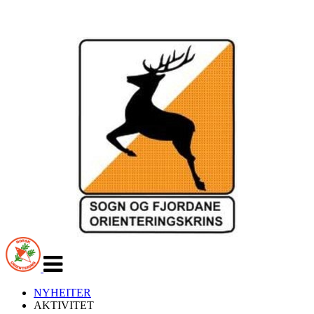
Veksle
navigasjon
NYHEITER
AKTIVITET