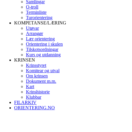
Samlingar
O-troll
Terminliste
Turorientering
KOMPETANSE/LÆRING
Utøvar
Arrangør
Lær orientering
Orientering i skulen
Tilskotsordningar
Kurs og utdanning
KRINSEN
Krinsstyret
Komitear og utval
Om krinsen
Dokument m.m.
Kart
Krinshistorie
Klubbar
FILARKIV
ORIENTERING.NO