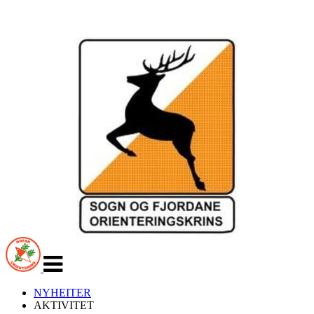
Veksle
navigasjon
NYHEITER
AKTIVITET