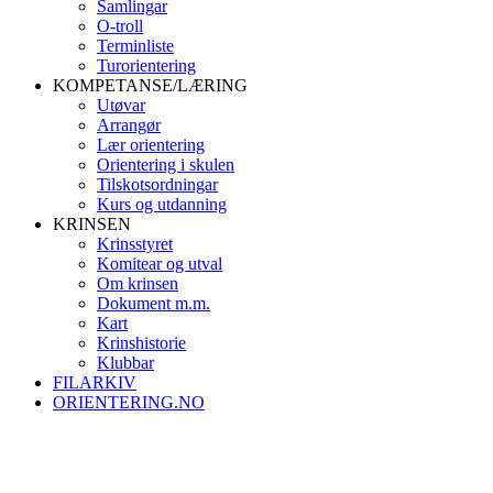
Samlingar
O-troll
Terminliste
Turorientering
KOMPETANSE/LÆRING
Utøvar
Arrangør
Lær orientering
Orientering i skulen
Tilskotsordningar
Kurs og utdanning
KRINSEN
Krinsstyret
Komitear og utval
Om krinsen
Dokument m.m.
Kart
Krinshistorie
Klubbar
FILARKIV
ORIENTERING.NO