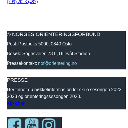
(799)
2023 (487)
© NORGES ORIENTERINGSFORBUND
Post: Postboks 5000, 0840 Oslo
Besøk: Sognsveien 73 L, Ullevål Stadion
Pressekontakt:
nof@orientering.no
PRESSE
Her finner du nøkkelinformasjon for ski-o sesongen 2022 -
2023 og orienteringssesongen 2023.
Klikk her
SOSIALE MEDIER