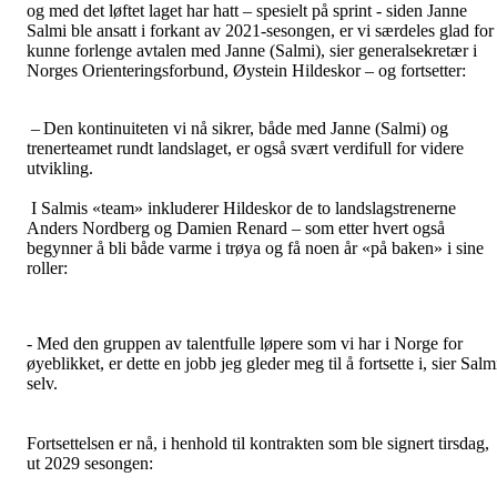
og med det løftet laget har hatt – spesielt på sprint - siden Janne
Salmi ble ansatt i forkant av 2021-sesongen, er vi særdeles glad for
kunne forlenge avtalen med Janne (Salmi), sier generalsekretær i
Norges Orienteringsforbund, Øystein Hildeskor – og fortsetter:
– Den kontinuiteten vi nå sikrer, både med Janne (Salmi) og
trenerteamet rundt landslaget, er også svært verdifull for videre
utvikling.
I Salmis «team» inkluderer Hildeskor de to landslagstrenerne
Anders Nordberg og Damien Renard – som etter hvert også
begynner å bli både varme i trøya og få noen år «på baken» i sine
roller:
- Med den gruppen av talentfulle løpere som vi har i Norge for
øyeblikket, er dette en jobb jeg gleder meg til å fortsette i, sier Salm
selv.
Fortsettelsen er nå, i henhold til kontrakten som ble signert tirsdag,
ut 2029 sesongen: