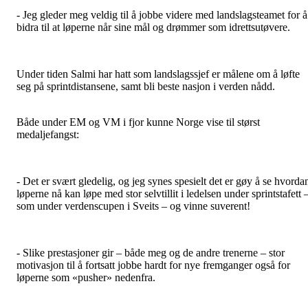
- Jeg gleder meg veldig til å jobbe videre med landslagsteamet for å
bidra til at løperne når sine mål og drømmer som idrettsutøvere.
Under tiden Salmi har hatt som landslagssjef er målene om å løfte
seg på sprintdistansene, samt bli beste nasjon i verden nådd.
Både under EM og VM i fjor kunne Norge vise til størst
medaljefangst:
- Det er svært gledelig, og jeg synes spesielt det er gøy å se hvorda
løperne nå kan løpe med stor selvtillit i ledelsen under sprintstafett 
som under verdenscupen i Sveits – og vinne suverent!
- Slike prestasjoner gir – både meg og de andre trenerne – stor
motivasjon til å fortsatt jobbe hardt for nye fremganger også for
løperne som «pusher» nedenfra.